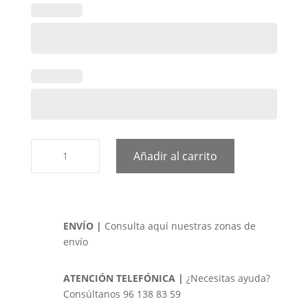
Ramo
Añadir al carrito
de
Margaritas
cantidad
ENVÍO |
Consulta aquí nuestras zonas de
envío
ATENCIÓN TELEFÓNICA |
¿Necesitas ayuda?
Consúltanos 96 138 83 59