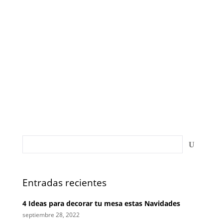
Se acerca del día de San Valentín, una celebración
que ha perdido cualquier rasgo de sus orígenes
paganos y que se ha convertido en una ocasión para
dar rienda suelta a nuestro lado más romántico y
edulcorado. Y por qué no. Claro que podemos
demostrar nuestro amor de...
Entradas recientes
4 Ideas para decorar tu mesa estas Navidades
septiembre 28, 2022