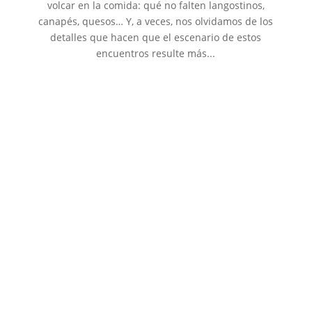
volcar en la comida: qué no falten langostinos,
canapés, quesos… Y, a veces, nos olvidamos de los
detalles que hacen que el escenario de estos
encuentros resulte más...
Enero es un mes interesante, solemos proponernos
un montón de cosas, nuevos retos y nuevos hábitos.
Así que desde aquí os invitamos a incluir uno
sencillito, más fácil que ir al gimnasio o dejar de
fumar: ¡tener más flores y plantas en casa! Pero,
¿flores en enero?...