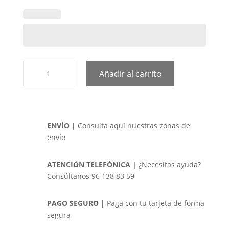
Drácena
Añadir al carrito
de
180
cms
en
canasto
ENVÍO |
Consulta aquí nuestras zonas de
cantidad
envío
ATENCIÓN TELEFÓNICA |
¿Necesitas ayuda?
Consúltanos 96 138 83 59
PAGO SEGURO |
Paga con tu tarjeta de forma
segura